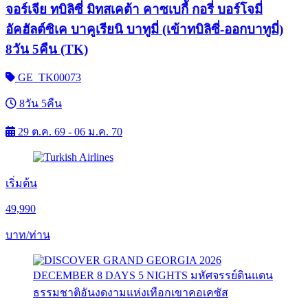
จอร์เจีย ทบิลิซี่ มิทสเคต้า คาซเบกี้ กอรี่ บอร์โจมี่
อัคฮัลต์ซิเค บาคูเรียนิ บาทูมี่ (เข้าทบิลิซี่-ออกบาทูมี่)
8วัน 5คืน (TK)
GE_TK00073
8วัน 5คืน
29 ต.ค. 69 - 06 ม.ค. 70
เริ่มต้น
49,990
บาท/ท่าน