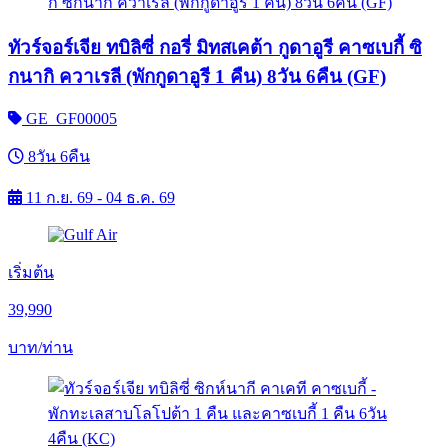
ทัวร์จอร์เจีย ทบิลิซี่ กอรี่ มิทสเคต้า กูดาอูรี คาซเบกี้ ซิ
กนากิ ควาเรลี (พักกูดาอูรี 1 คืน) 8วัน 6คืน (GF)
GE_GF00005
8วัน 6คืน
11 ก.ย. 69 - 04 ธ.ค. 69
เริ่มต้น
39,990
บาท/ท่าน